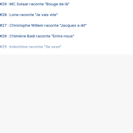
#29 : MC Solaar raconte "Bouge de là"
28 : Lorie raconte "Je vais vite"
#27 : Christophe Willem raconte "Jacques a dit"
#26 : Chimène Badi raconte "Entre nous"
#25 : Indochine raconte "3e sexe"
#24 : Zaho raconte "C'est chelou"
#23 : Patrick Bruel raconte "Au café des délices"
#22 : Kyo raconte "Le chemin"
#21 : Nolwenn Leroy raconte "Cassé"
#20 : Patrick Hernandez raconte "Born to be alive"
#19 : Lorie raconte "Près de moi"
#18 : Michael Jones raconte "A nos actes manqués" (avec Jean-Jacque
#17 : Khaled raconte "Aïcha"