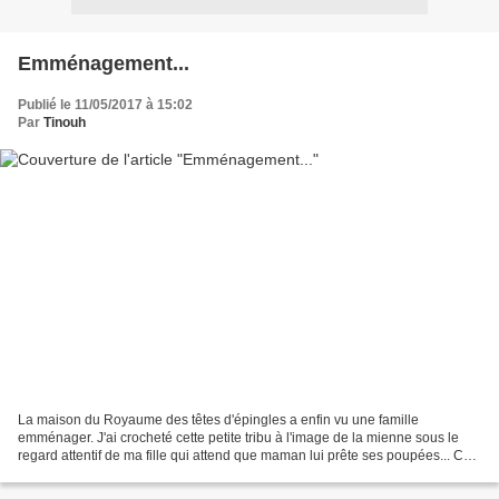
Emménagement...
Publié le 11/05/2017 à 15:02
Par
Tinouh
La maison du Royaume des têtes d'épingles a enfin vu une famille
emménager. J'ai crocheté cette petite tribu à l'image de la mienne sous le
regard attentif de ma fille qui attend que maman lui prête ses poupées... Ces
personnages sont tous fabriqués 'nus'...