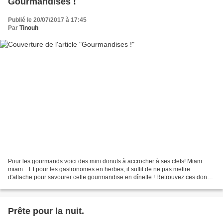
Gourmandises !
Publié le 20/07/2017 à 17:45
Par
Tinouh
Pour les gourmands voici des mini donuts à accrocher à ses clefs! Miam
miam... Et pour les gastronomes en herbes, il suffit de ne pas mettre
d'attache pour savourer cette gourmandise en dînette ! Retrouvez ces donuts
et leur tutoriel dans la boutique...
Prête pour la nuit.