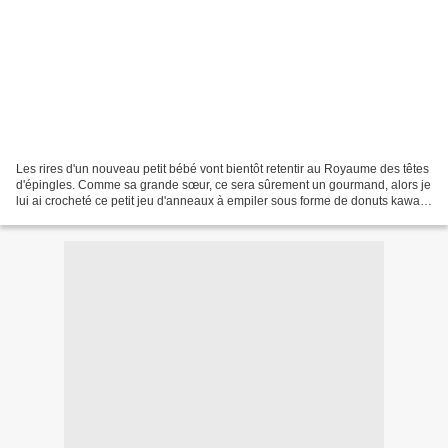
Les rires d'un nouveau petit bébé vont bientôt retentir au Royaume des têtes
d'épingles. Comme sa grande sœur, ce sera sûrement un gourmand, alors je
lui ai crocheté ce petit jeu d'anneaux à empiler sous forme de donuts kawaii.
Le tutoriel de ce jeu gourmand...