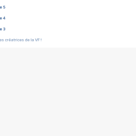
e 5
e 4
e 3
s créatrices de la VF !
e 2
e 1
e Mektoub My Love arrive enfin ! Rencontre avec Shaïn Boumedine et Sal
i : après Toni en famille
elle réalise le bouleversant Dites lui que je l'aime
ais ! Rencontre autour de Vie privée de Rebecca Zlotowski
 de Marguerite, Grave... Rencontre avec Ella Rumpf
 Les Rêveurs, un film intime sur la santé mentale