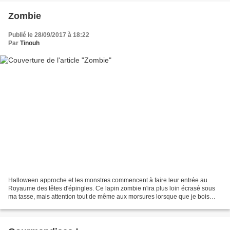
Zombie
Publié le 28/09/2017 à 18:22
Par
Tinouh
Halloween approche et les monstres commencent à faire leur entrée au
Royaume des têtes d'épingles. Ce lapin zombie n'ira plus loin écrasé sous
ma tasse, mais attention tout de même aux morsures lorsque que je bois
mon thé... Retrouver le tutoriel de ce...