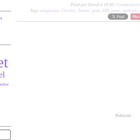
Posté par Tinouh à 18:00 -
Commentaires
Tags:
amigurumi
,
Crochet
,
Totoro
,
geek
,
DIY
,
jouet
,
geek art
,
et
el
ndise
Publicité