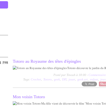
Totoro au Royaume des têtes d'épingles
1 598
Totoro découvre le jardin du R
Posté par Tinouh à 18:00 -
Commentaires
Tags:
Crochet
,
Totoro
,
geek
,
DIY
,
jouet
,
geek art
,
enfant
,
jeux
Mon voisin Totoro
Ma fille vient de découvrir le film "Mon voisin Totoro