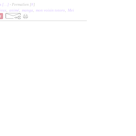
 [
…
]
- Permalien [
#
]
jeux
,
animé
,
manga
,
mon voisin totoro
,
Mei