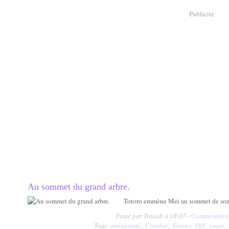
Publicité
Au sommet du grand arbre.
Totoro emmène Mei au sommet de son 
Posté par Tinouh à 18:07 -
Commentaires
Tags:
amigurumi
,
Crochet
,
Totoro
,
DIY
,
jouet
,