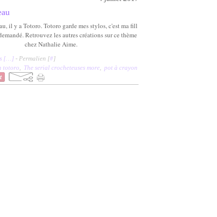
eau
, il y a Totoro. Totoro garde mes stylos, c'est ma fill
a demandé. Retrouvez les autres créations sur ce thème
chez Nathalie Aime.
 [
…
]
- Permalien [
#
]
n totoro
,
The serial crocheteuses more
,
pot à crayon