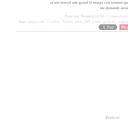
er son nouvel ami quand le manga s'est terminé que 
me demande aussi la
Posté par Tinouh à 18:00 -
Commentaires
Tags:
amigurumi
,
Crochet
,
Totoro
,
geek
,
DIY
,
jouet
,
geek art
,
enfan
Publicité