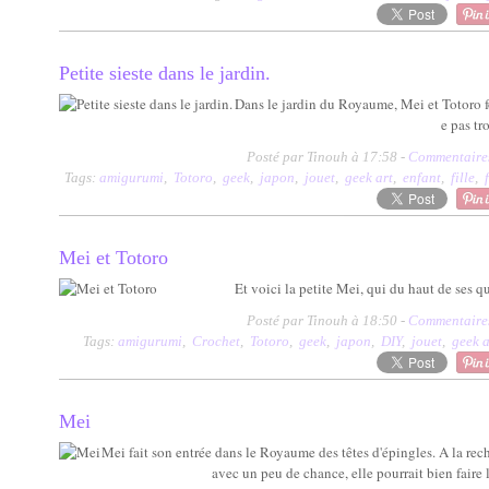
Petite sieste dans le jardin.
Dans le jardin du Royaume, Mei et Totoro fo
e pas tr
Posté par Tinouh à 17:58 -
Commentaires
Tags:
amigurumi
,
Totoro
,
geek
,
japon
,
jouet
,
geek art
,
enfant
,
fille
,
Mei et Totoro
Et voici la petite Mei, qui du haut de ses q
Posté par Tinouh à 18:50 -
Commentaires
Tags:
amigurumi
,
Crochet
,
Totoro
,
geek
,
japon
,
DIY
,
jouet
,
geek a
Mei
Mei fait son entrée dans le Royaume des têtes d'épingles. A la reche
avec un peu de chance, elle pourrait bien faire 