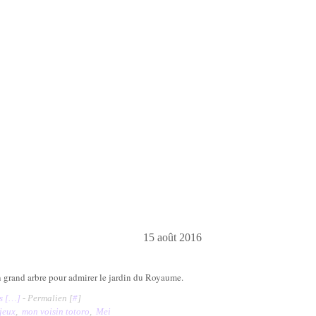
15 août 2016
grand arbre pour admirer le jardin du Royaume.
 [
…
]
- Permalien [
#
]
jeux
,
mon voisin totoro
,
Mei