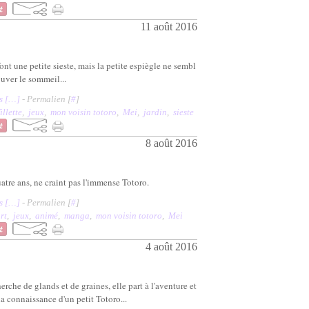
11 août 2016
nt une petite sieste, mais la petite espiègle ne sembl
ouver le sommeil...
 [
…
]
- Permalien [
#
]
fillette
,
jeux
,
mon voisin totoro
,
Mei
,
jardin
,
sieste
8 août 2016
uatre ans, ne craint pas l'immense Totoro.
 [
…
]
- Permalien [
#
]
rt
,
jeux
,
animé
,
manga
,
mon voisin totoro
,
Mei
4 août 2016
rche de glands et de graines, elle part à l'aventure et
la connaissance d'un petit Totoro...