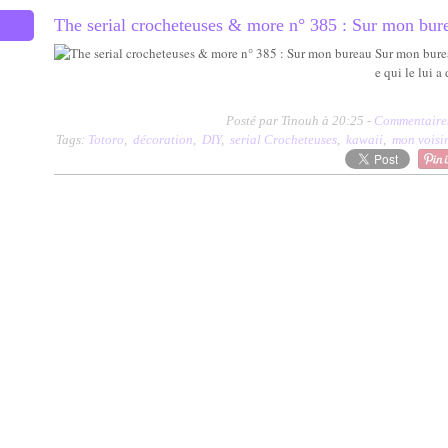
The serial crocheteuses & more n° 385 : Sur mon bur
Sur mon bureau
e qui le lui 
Posté par Tinouh à 20:25 -
Commentaires
Tags:
Totoro
,
décoration
,
DIY
,
serial Crocheteuses
,
kawaii
,
mon voisi