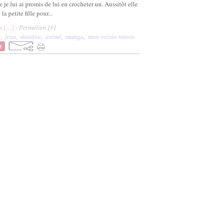
je lui ai promis de lui en crocheter un. Aussitôt elle
 petite fille pour...
 [
…
]
- Permalien [
#
]
t
,
jeux
,
doudou
,
animé
,
manga
,
mon voisin totoro