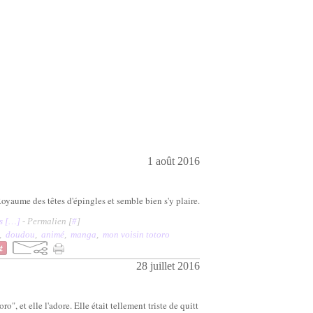
1 août 2016
oyaume des têtes d'épingles et semble bien s'y plaire.
 [
…
]
- Permalien [
#
]
,
doudou
,
animé
,
manga
,
mon voisin totoro
28 juillet 2016
", et elle l'adore. Elle était tellement triste de quitt