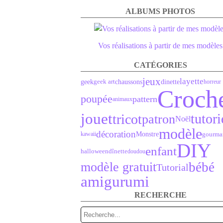
ALBUMS PHOTOS
Vos réalisations à partir de mes modèles
CATÉGORIES
jeux
layette
geek art
geek
chaussons
dinette
horreur
Croch
poupée
pattern
animaux
jouet
tutori
tricot
patron
Noël
modèle
décoration
Monstre
gourma
kawaii
DIY
enfant
halloween
dînette
doudou
modèle gratuit
bébé
Tutorial
amigurumi
RECHERCHE