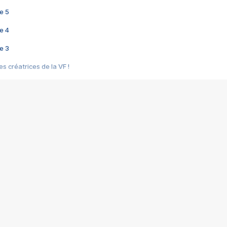
e 5
e 4
e 3
s créatrices de la VF !
e 2
e 1
e Mektoub My Love arrive enfin ! Rencontre avec Shaïn Boumedine et Sal
i : après Toni en famille
elle réalise le bouleversant Dites lui que je l'aime
ais ! Rencontre autour de Vie privée de Rebecca Zlotowski
 de Marguerite, Grave... Rencontre avec Ella Rumpf
 Les Rêveurs, un film intime sur la santé mentale