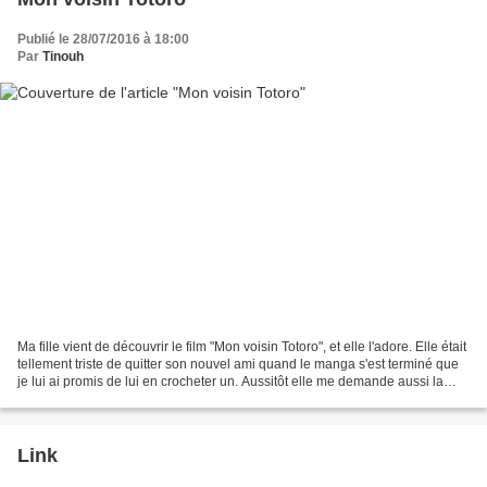
Publié le 28/07/2016 à 18:00
Par
Tinouh
Ma fille vient de découvrir le film "Mon voisin Totoro", et elle l'adore. Elle était
tellement triste de quitter son nouvel ami quand le manga s'est terminé que
je lui ai promis de lui en crocheter un. Aussitôt elle me demande aussi la
petite fille pour...
Link