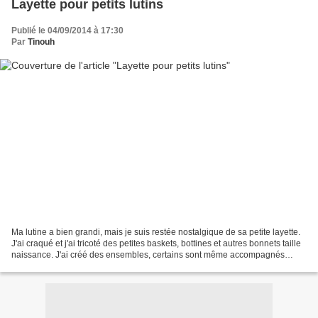
Layette pour petits lutins
Publié le 04/09/2014 à 17:30
Par
Tinouh
Ma lutine a bien grandi, mais je suis restée nostalgique de sa petite layette.
J'ai craqué et j'ai tricoté des petites baskets, bottines et autres bonnets taille
naissance. J'ai créé des ensembles, certains sont même accompagnés
d'une kokeshi en porte-clefs,...