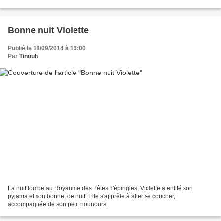
kimono... et donc un nouveau tutorial...
Bonne nuit Violette
Publié le 18/09/2014 à 16:00
Par
Tinouh
La nuit tombe au Royaume des Têtes d'épingles, Violette a enfilé son
pyjama et son bonnet de nuit. Elle s'apprête à aller se coucher,
accompagnée de son petit nounours.