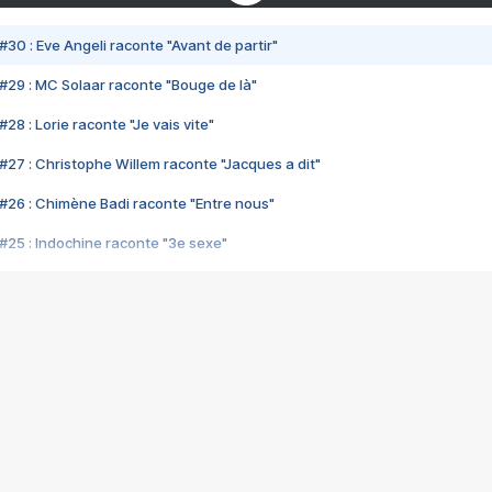
#30 : Eve Angeli raconte "Avant de partir"
#29 : MC Solaar raconte "Bouge de là"
28 : Lorie raconte "Je vais vite"
#27 : Christophe Willem raconte "Jacques a dit"
#26 : Chimène Badi raconte "Entre nous"
#25 : Indochine raconte "3e sexe"
#24 : Zaho raconte "C'est chelou"
#23 : Patrick Bruel raconte "Au café des délices"
#22 : Kyo raconte "Le chemin"
#21 : Nolwenn Leroy raconte "Cassé"
#20 : Patrick Hernandez raconte "Born to be alive"
#19 : Lorie raconte "Près de moi"