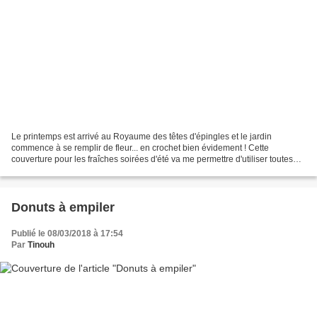
Le printemps est arrivé au Royaume des têtes d'épingles et le jardin
commence à se remplir de fleur... en crochet bien évidement ! Cette
couverture pour les fraîches soirées d'été va me permettre d'utiliser toutes
les fins de pelotes qui s'accumulaient...
Donuts à empiler
Publié le 08/03/2018 à 17:54
Par
Tinouh