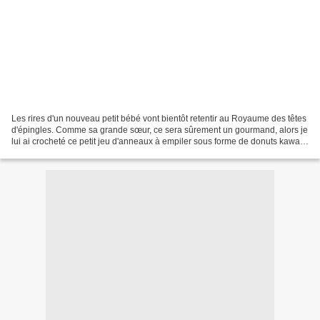
Les rires d'un nouveau petit bébé vont bientôt retentir au Royaume des têtes
d'épingles. Comme sa grande sœur, ce sera sûrement un gourmand, alors je
lui ai crocheté ce petit jeu d'anneaux à empiler sous forme de donuts kawaii.
Le tutoriel de ce jeu gourmand...