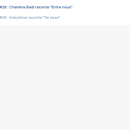
#26 : Chimène Badi raconte "Entre nous"
#25 : Indochine raconte "3e sexe"
#24 : Zaho raconte "C'est chelou"
#23 : Patrick Bruel raconte "Au café des délices"
#22 : Kyo raconte "Le chemin"
#21 : Nolwenn Leroy raconte "Cassé"
#20 : Patrick Hernandez raconte "Born to be alive"
#19 : Lorie raconte "Près de moi"
#18 : Michael Jones raconte "A nos actes manqués" (avec Jean-Jacque
#17 : Khaled raconte "Aïcha"
#16 : Corneille raconte "Parce qu'on vient de loin"
#15 : Indochine raconte "L'aventurier"