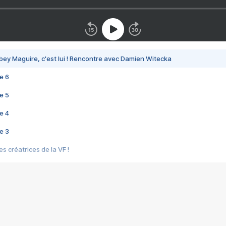
bey Maguire, c'est lui ! Rencontre avec Damien Witecka
e 6
e 5
e 4
e 3
s créatrices de la VF !
e 2
e 1
e Mektoub My Love arrive enfin ! Rencontre avec Shaïn Boumedine et Sal
i : après Toni en famille