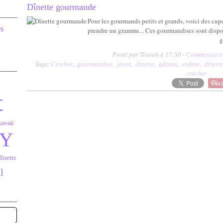
Dînette gourmande
Pour les gourmands petits et grands, voici des cupca
prendre un gramme... Ces gourmandises sont dispo
g
Posté par Tinouh à 17:50 -
Commentaires
Tags:
Crochet
,
gourmandise
,
jouet
,
dinette
,
gâteau
,
enfant
,
dînette
crochet
t
kawaii
IY
dînette
l