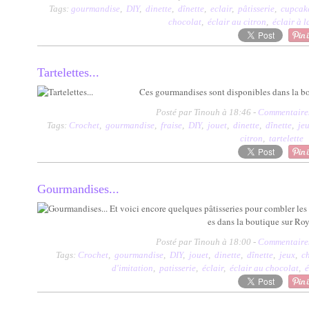
Tags:
gourmandise
,
DIY
,
dinette
,
dînette
,
eclair
,
pâtisserie
,
cupcak
chocolat
,
éclair au citron
,
éclair à l
Tartelettes...
Ces gourmandises sont disponibles dans la bo
Posté par Tinouh à 18:46 -
Commentaires
Tags:
Crochet
,
gourmandise
,
fraise
,
DIY
,
jouet
,
dinette
,
dînette
,
je
citron
,
tartelette
Gourmandises...
Et voici encore quelques pâtisseries pour combler les
es dans la boutique sur Roy
Posté par Tinouh à 18:00 -
Commentaires
Tags:
Crochet
,
gourmandise
,
DIY
,
jouet
,
dinette
,
dînette
,
jeux
,
c
d'imitation
,
patisserie
,
éclair
,
éclair au chocolat
,
é