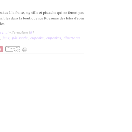
kes à la fraise, myrtille et pistache qui ne feront pas
nibles dans la boutique sur Royaume des têtes d'épin
les!
 [
…
]
- Permalien [
#
]
,
jeux
,
pâtisserie
,
cupcake
,
cupcakes
,
dînette au