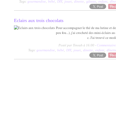
Tags:
gourmandise
,
bébé
,
DIY
,
jouet
,
dinette
,
gâteau
,
enfant
,
dîne
Eclairs aux trois chocolats
Pour accompagner le thé de ma lutine et de s
peu fou...), j'ai crocheté des mini-éclairs a
c. J'ai trouvé ce mod
Posté par Tinouh à 16:00 -
Commentaires
Tags:
gourmandise
,
bébé
,
DIY
,
jouet
,
dinette
,
enfant
,
dînett