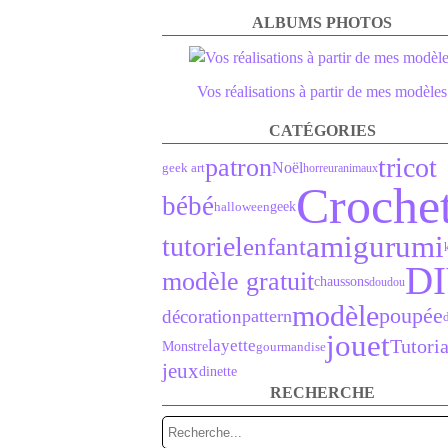
ALBUMS PHOTOS
Vos réalisations à partir de mes modèles
CATÉGORIES
tricot
patron
Noël
geek art
horreur
animaux
Croche
bébé
halloween
geek
amigurumi
tutoriel
enfant
D
modèle gratuit
chaussons
doudou
modèle
poupée
décoration
pattern
jouet
Tutoria
layette
Monstre
gourmandise
jeux
dinette
RECHERCHE