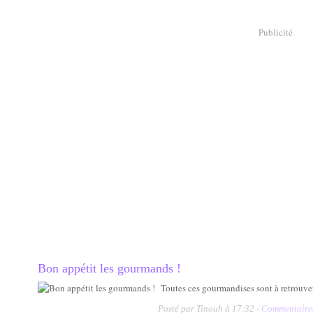
Publicité
Bon appétit les gourmands !
Toutes ces gourmandises sont à retrouver
Posté par Tinouh à 17:32 -
Commentaires