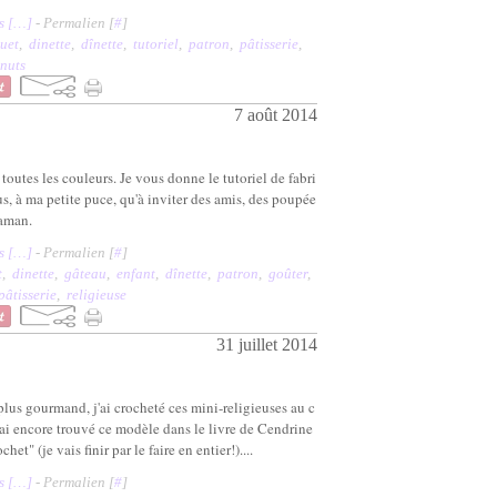
 [
…
]
- Permalien [
#
]
uet
,
dinette
,
dînette
,
tutoriel
,
patron
,
pâtisserie
,
nuts
7 août 2014
 toutes les couleurs. Je vous donne le tutoriel de fabri
s, à ma petite puce, qu'à inviter des amis, des poupée
aman.
 [
…
]
- Permalien [
#
]
t
,
dinette
,
gâteau
,
enfant
,
dînette
,
patron
,
goûter
,
pâtisserie
,
religieuse
31 juillet 2014
lus gourmand, j'ai crocheté ces mini-religieuses au c
J'ai encore trouvé ce modèle dans le livre de Cendrine
t" (je vais finir par le faire en entier!)....
 [
…
]
- Permalien [
#
]