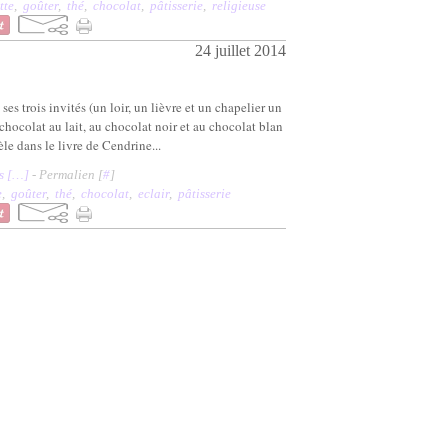
tte
,
goûter
,
thé
,
chocolat
,
pâtisserie
,
religieuse
24 juillet 2014
es trois invités (un loir, un lièvre et un chapelier un
u chocolat au lait, au chocolat noir et au chocolat blan
èle dans le livre de Cendrine...
 [
…
]
- Permalien [
#
]
e
,
goûter
,
thé
,
chocolat
,
eclair
,
pâtisserie