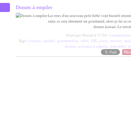
Donuts à empiler
Les rires d'un nouveau petit bébé vont bientôt reten
sœur, ce sera sûrement un gourmand, alors je lui ai c
donuts kawaii. Le tutori
Posté par Tinouh à 17:54 -
Commentaires
Tags:
Crochet
,
modèle
,
gourmandise
,
bébé
,
DIY
,
jouet
,
tutoriel
,
kaw
donuts
,
anneaux à empiler
,
jeux bébé
,
je