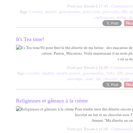
Posté par Tinouh à 17:45 -
Commentaires
Tags:
Crochet
,
modèle
,
gourmandise
,
porte-clefs
,
porte-clés
,
DIY
,
jo
explications
,
donut
,
do
It's Tea time!
Et pour finir le thé-dînette de ma lutine : des macarons de
cation: Patron_Macarons. Voilà maintenant il ne reste plu
s ou sa m
Posté par Tinouh à 16:00 -
Commentaires
Tags:
Crochet
,
modèle
,
modèle gratuit
,
gourmandise
,
bébé
,
DIY
,
joue
soucoupe
,
tasse
,
thé
,
chocolat
,
eclair
,
Religieuses et gâteaux à la crème
Pour rendre mon thé-dînette encore p
hocolat au lait et au chocolat noir. 
Armani "Ma dînette au croche
Posté par Tinouh à 16:00 -
Commentaires