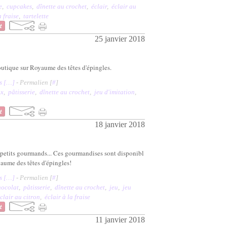
e
,
cupcakes
,
dînette au crochet
,
éclair
,
éclair au
a fraise
,
tartelette
25 janvier 2018
utique sur Royaume des têtes d'épingles.
 [
…
]
- Permalien [
#
]
ux
,
pâtisserie
,
dînette au crochet
,
jeu d'imitation
,
18 janvier 2018
 petits gourmands... Ces gourmandises sont disponibl
aume des têtes d'épingles!
 [
…
]
- Permalien [
#
]
hocolat
,
pâtisserie
,
dînette au crochet
,
jeu
,
jeu
clair au citron
,
éclair à la fraise
11 janvier 2018