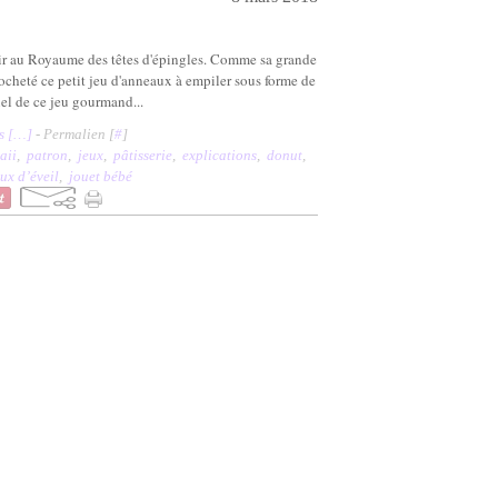
tir au Royaume des têtes d'épingles. Comme sa grande
rocheté ce petit jeu d'anneaux à empiler sous forme de
el de ce jeu gourmand...
 [
…
]
- Permalien [
#
]
aii
,
patron
,
jeux
,
pâtisserie
,
explications
,
donut
,
ux d’éveil
,
jouet bébé