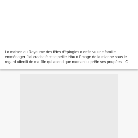
La maison du Royaume des têtes d'épingles a enfin vu une famille
emménager. J'ai crocheté cette petite tribu à l'image de la mienne sous le
regard attentif de ma fille qui attend que maman lui prête ses poupées... Ces
personnages sont tous fabriqués 'nus'...