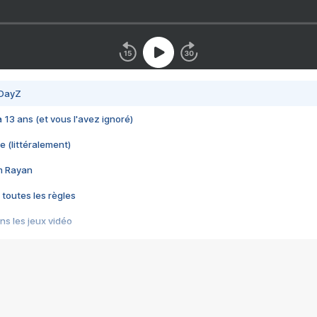
 DayZ
 a 13 ans (et vous l'avez ignoré)
e (littéralement)
im Rayan
 toutes les règles
s les jeux vidéo
us choquant de Rockstar ? - Le scandale BULLY
e plus moche de Steam
du RÊVE tourne au CAUCHEMAR