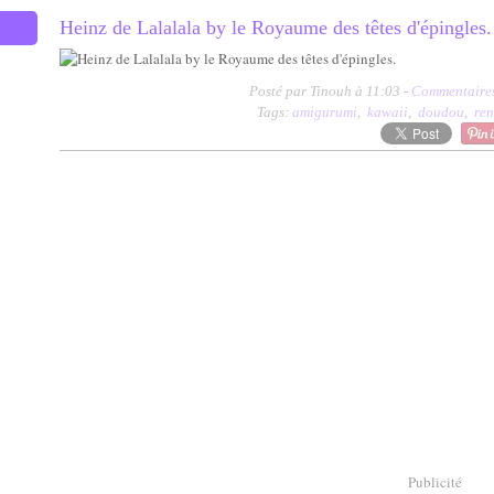
Heinz de Lalalala by le Royaume des têtes d'épingles.
Posté par Tinouh à 11:03 -
Commentaires
Tags:
amigurumi
,
kawaii
,
doudou
,
re
Publicité