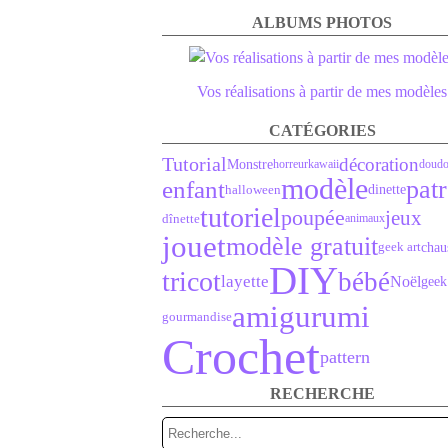
ALBUMS PHOTOS
Vos réalisations à partir de mes modèles
CATÉGORIES
Tutorial
décoration
Monstre
horreur
kawaii
doud
modèle
enfant
pat
halloween
dinette
tutoriel
poupée
jeux
dînette
animaux
jouet
modèle gratuit
geek art
chau
DIY
tricot
bébé
layette
Noël
geek
amigurumi
gourmandise
Crochet
pattern
RECHERCHE