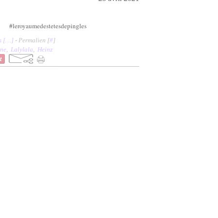
#leroyaumedestetesdepingles
 [
…
]
- Permalien [
#
]
nne
,
Lalylala
,
Heinz