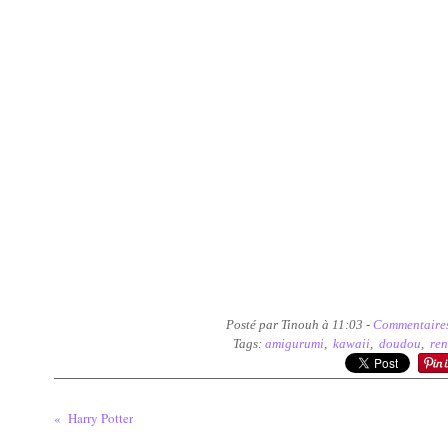
Posté par Tinouh à 11:03 -
Commentaires
Tags:
amigurumi
,
kawaii
,
doudou
,
re
Harry Potter