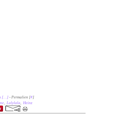
 [
…
]
- Permalien [
#
]
nne
,
Lalylala
,
Heinz