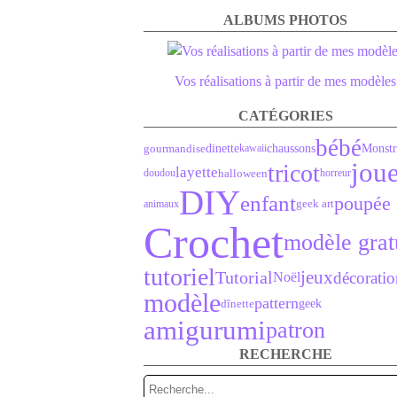
ALBUMS PHOTOS
Vos réalisations à partir de mes modèles
CATÉGORIES
bébé
gourmandise
dinette
chaussons
Monstr
kawaii
joue
tricot
layette
halloween
doudou
horreur
DIY
enfant
poupée
geek art
animaux
Crochet
modèle grat
tutoriel
Tutorial
jeux
décoratio
Noël
modèle
pattern
dînette
geek
amigurumi
patron
RECHERCHE