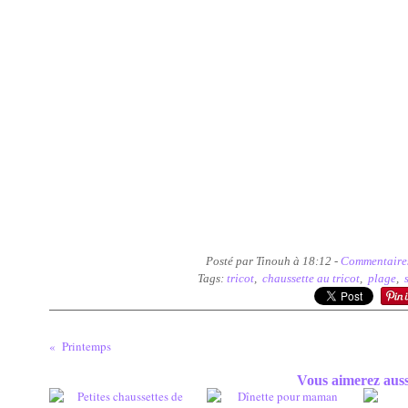
Posté par Tinouh à 18:12 -
Commentaires
Tags:
tricot
,
chaussette au tricot
,
plage
,
Printemps
Vous aimerez auss