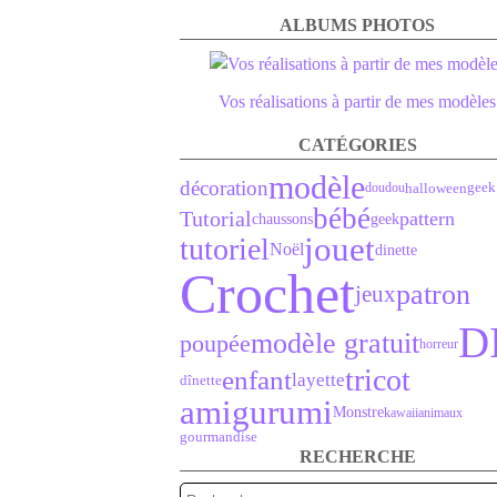
ALBUMS PHOTOS
Vos réalisations à partir de mes modèles
CATÉGORIES
modèle
décoration
geek 
halloween
doudou
bébé
Tutorial
pattern
chaussons
geek
jouet
tutoriel
Noël
dinette
Crochet
patron
jeux
D
modèle gratuit
poupée
horreur
tricot
enfant
layette
dînette
amigurumi
Monstre
kawaii
animaux
gourmandise
RECHERCHE