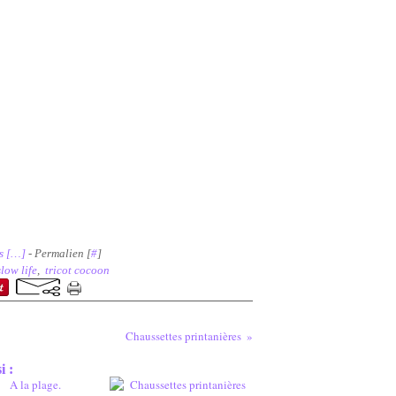
 [
…
]
- Permalien [
#
]
slow life
,
tricot cocoon
Chaussettes printanières
i :