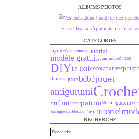
ALBUMS PHOTOS
Vos réalisations à partir de mes modèles
CATÉGORIES
Tutorial
layette
Noël
animaux
modèle gratuit
gourmandise
dinette
DIY
tricot
poup
décoration
geek
jouet
bébé
jeux
chaussons
Croche
amigurumi
enfant
patron
pattern
Monstre
hall
horreur
mod
tutoriel
geek art
dînette
kawaii
doudou
RECHERCHE